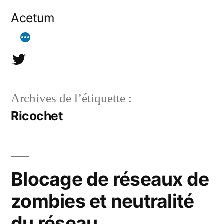
Aller
Acetum
au
contenu
@acetum
Archives de l’étiquette :
Ricochet
Blocage de réseaux de
zombies et neutralité
du réseau