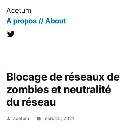
Aller
Acetum
au
A propos // About
contenu
@acetum
Blocage de réseaux de
zombies et neutralité
du réseau
Publié
acetum
mars 25, 2021
par