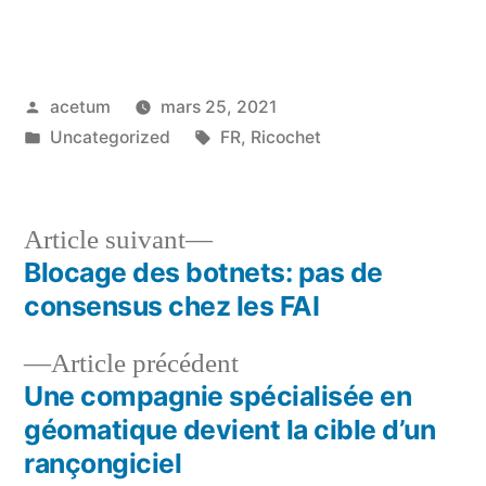
Publié
acetum
mars 25, 2021
par
Publié
Étiquettes :
Uncategorized
FR
,
Ricochet
dans
Article
Article suivant
suivant :
Blocage des botnets: pas de
Navigation
consensus chez les FAI
de
Article
Article précédent
l’article
précédent :
Une compagnie spécialisée en
géomatique devient la cible d’un
rançongiciel