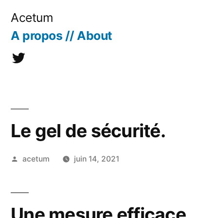
Aller
Acetum
au
A propos // About
contenu
@acetum
Le gel de sécurité.
Publié
acetum
juin 14, 2021
par
Une mesure efficace,